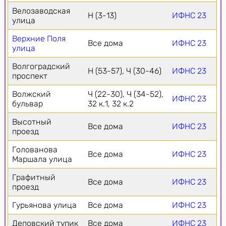
Велозаводская
Н (3-13)
ИФНС 23
улица
Верхние Поля
Все дома
ИФНС 23
улица
Волгоградский
Н (53-57), Ч (30-46)
ИФНС 23
проспект
Волжский
Ч (22-30), Ч (34-52),
ИФНС 23
бульвар
32 к.1, 32 к.2
Высотный
Все дома
ИФНС 23
проезд
Голованова
Все дома
ИФНС 23
Маршала улица
Графитный
Все дома
ИФНС 23
проезд
Гурьянова улица
Все дома
ИФНС 23
Деповский тупик
Все дома
ИФНС 23