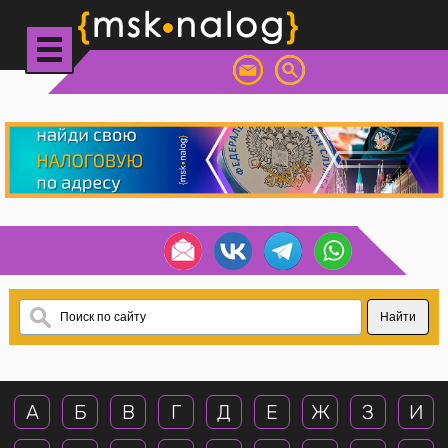
А
Б
В
Г
Д
Е
Ж
З
И