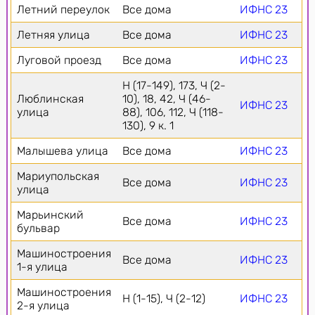
Летний переулок
Все дома
ИФНС 23
Летняя улица
Все дома
ИФНС 23
Луговой проезд
Все дома
ИФНС 23
Н (17-149), 173, Ч (2-
Люблинская
10), 18, 42, Ч (46-
ИФНС 23
улица
88), 106, 112, Ч (118-
130), 9 к. 1
Малышева улица
Все дома
ИФНС 23
Мариупольская
Все дома
ИФНС 23
улица
Марьинский
Все дома
ИФНС 23
бульвар
Машиностроения
Все дома
ИФНС 23
1-я улица
Машиностроения
Н (1-15), Ч (2-12)
ИФНС 23
2-я улица