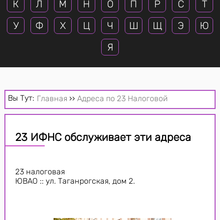
К
Л
М
Н
О
П
Р
С
Т
У
Ф
Х
Ц
Ч
Ш
Щ
Э
Ю
Я
Вы Тут:
Главная
››
Адреса по 23 Налоговой
23 ИФНС обслуживает эти адреса
23 налоговая
ЮВАО :: ул. Таганрогская, дом 2.