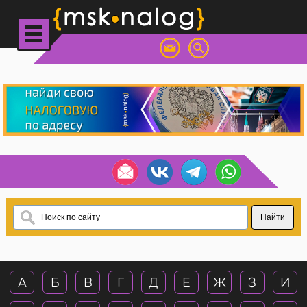
А
Б
В
Г
Д
Е
Ж
З
И