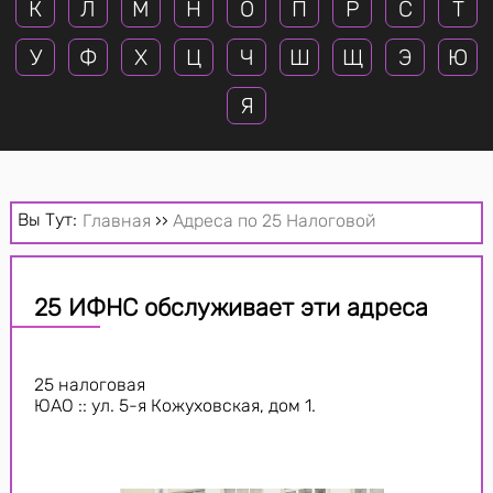
К
Л
М
Н
О
П
Р
С
Т
У
Ф
Х
Ц
Ч
Ш
Щ
Э
Ю
Я
Вы Тут:
Главная
››
Адреса по 25 Налоговой
25 ИФНС обслуживает эти адреса
25 налоговая
ЮАО :: ул. 5-я Кожуховская, дом 1.