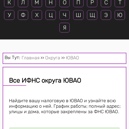
К
Л
М
Н
О
П
Р
С
Т
У
Ф
Х
Ц
Ч
Ш
Щ
Э
Ю
Я
Вы Тут:
Главная
››
Округа
››
ЮВАО
Все ИФНС округа ЮВАО
Найдите вашу налоговую в ЮВАО и узнайте всю
информацию о ней. График работы; полный адрес;
улицы и дома, которые закреплены за ФНС ЮВАО.