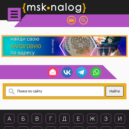
А
Б
В
Г
Д
Е
Ж
З
И