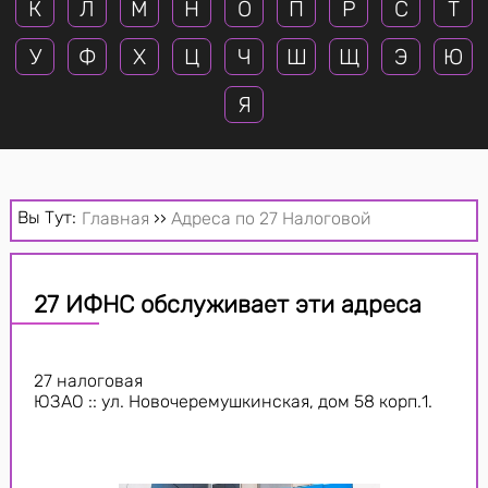
К
Л
М
Н
О
П
Р
С
Т
У
Ф
Х
Ц
Ч
Ш
Щ
Э
Ю
Я
Вы Тут:
Главная
››
Адреса по 27 Налоговой
27 ИФНС обслуживает эти адреса
27 налоговая
ЮЗАО :: ул. Новочеремушкинская, дом 58 корп.1.