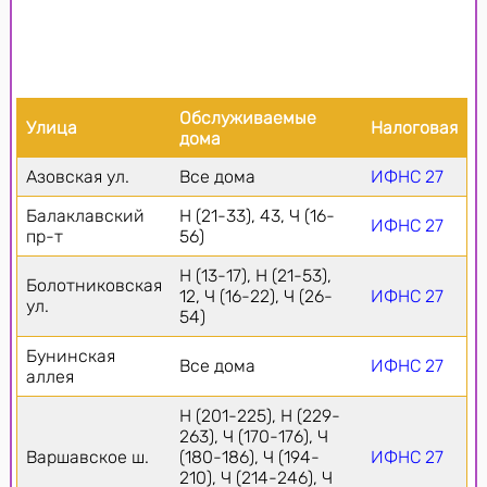
Обслуживаемые
Улица
Налоговая
дома
Азовская ул.
Все дома
ИФНС 27
Балаклавский
Н (21-33), 43, Ч (16-
ИФНС 27
пр-т
56)
Н (13-17), Н (21-53),
Болотниковская
12, Ч (16-22), Ч (26-
ИФНС 27
ул.
54)
Бунинская
Все дома
ИФНС 27
аллея
Н (201-225), Н (229-
263), Ч (170-176), Ч
Варшавское ш.
(180-186), Ч (194-
ИФНС 27
210), Ч (214-246), Ч