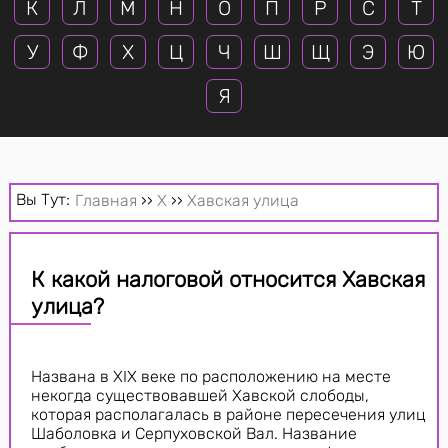
К
Л
М
Н
О
П
Р
С
Т
У
Ф
Х
Ц
Ч
Ш
Щ
Э
Ю
Я
Вы Тут:
Главная
››
Х
››
Хавская улица
К какой налоговой относится Хавская
улица?
Названа в XIX веке по расположению на месте
некогда существовавшей Хавской слободы,
которая располагалась в районе пересечения улиц
Шаболовка и Серпуховской Вал. Название