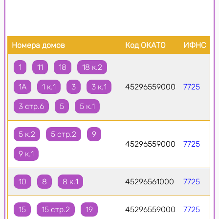
Номера домов
Код ОКАТО
ИФНС
1
11
18
18 к.2
1А
1 к.1
3
3 к.1
45296559000
7725
3 стр.6
5
5 к.1
5 к.2
5 стр.2
9
45296559000
7725
9 к.1
10
8
8 к.1
45296561000
7725
15
15 стр.2
19
45296559000
7725