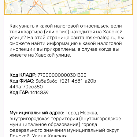
Как узнать к какой налоговой относишься, если
твоя квартира (или офис) находится на Хавской
улице? На этой странице сайта msk-nalog.ru, вы
сможете найти информацию к какой налоговой
инспекции вы прикреплены, в случае когда вы
живете на Хавской улице.
Код КЛАДР:
77000000000301300
Код ФИАС:
3a5a3a6c-f221-4681-a20b-
449af70ec380
Код ГАР:
1414839
Муниципальный адрес:
Город Москва,
внутригородская территория (внутригородское
муниципальное образование) города
федерального значения муниципальный округ
Донской, Улица Хавская