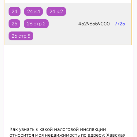
24
24 к.1
24 к.2
26
26 стр.2
45296559000
7725
26 стр.5
Как узнать к какой налоговой инспекции
относится моя недвижимость по адресу: Хавская