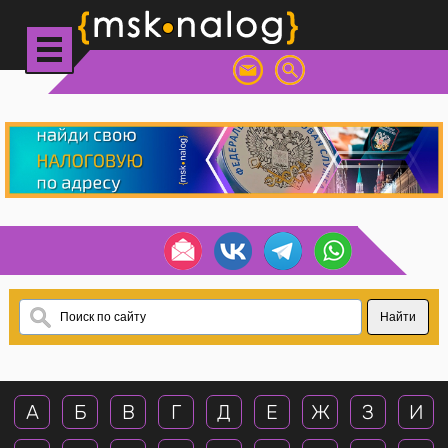
А
Б
В
Г
Д
Е
Ж
З
И