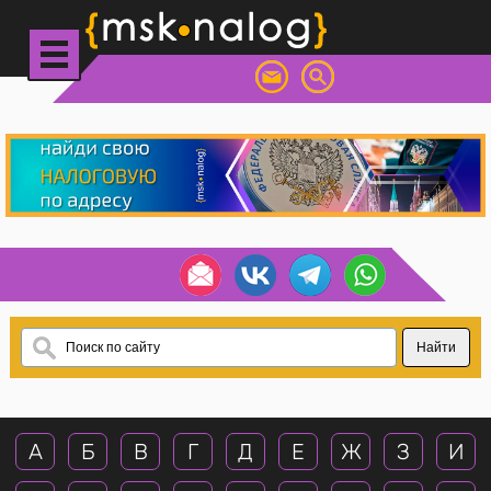
А
Б
В
Г
Д
Е
Ж
З
И