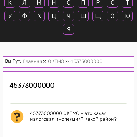
К
Л
М
Н
О
П
Р
С
Т
У
Ф
Х
Ц
Ч
Ш
Щ
Э
Ю
Я
Вы Тут:
Главная
››
ОКТМО
››
45373000000
45373000000
45373000000 ОКТМО - это какая
налоговая инспекция? Какой район?